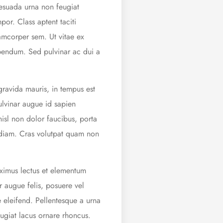
lesuada urna non feugiat
or. Class aptent taciti
amcorper sem. Ut vitae ex
ibendum. Sed pulvinar ac dui a
 gravida mauris, in tempus est
ulvinar augue id sapien
isl non dolor faucibus, porta
id diam. Cras volutpat quam non
ximus lectus et elementum
 augue felis, posuere vel
 eleifend. Pellentesque a urna
eugiat lacus ornare rhoncus.