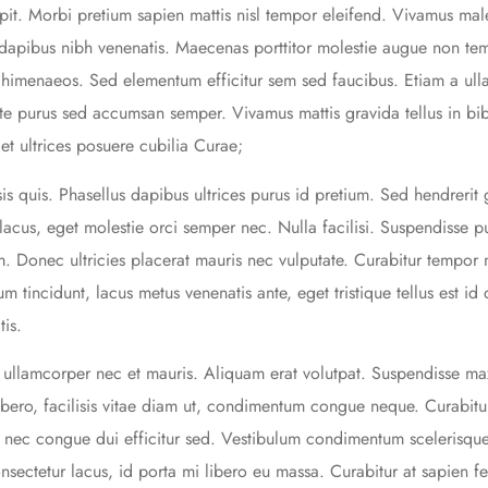
cipit. Morbi pretium sapien mattis nisl tempor eleifend. Vivamus ma
 dapibus nibh venenatis. Maecenas porttitor molestie augue non temp
s himenaeos. Sed elementum efficitur sem sed faucibus. Etiam a ull
te purus sed accumsan semper. Vivamus mattis gravida tellus in b
et ultrices posuere cubilia Curae;
sis quis. Phasellus dapibus ultrices purus id pretium. Sed hendrerit
lacus, eget molestie orci semper nec. Nulla facilisi. Suspendisse p
 Donec ultricies placerat mauris nec vulputate. Curabitur tempor n
tum tincidunt, lacus metus venenatis ante, eget tristique tellus est 
is.
ullamcorper nec et mauris. Aliquam erat volutpat. Suspendisse ma
bero, facilisis vitae diam ut, condimentum congue neque. Curabitur
, nec congue dui efficitur sed. Vestibulum condimentum scelerisque
nsectetur lacus, id porta mi libero eu massa. Curabitur at sapien f