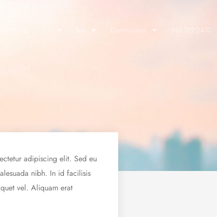
lients Say
Sell
Buy
Communities
310.729.2470
ectetur adipiscing elit. Sed eu
esuada nibh. In id facilisis
iquet vel. Aliquam erat