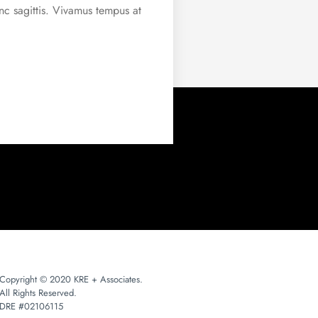
unc sagittis. Vivamus tempus at
Copyright © 2020 KRE + Associates.
All Rights Reserved.
DRE #02106115