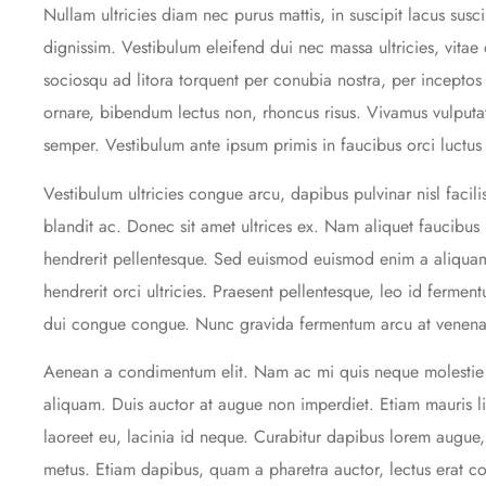
Nullam ultricies diam nec purus mattis, in suscipit lacus sus
dignissim. Vestibulum eleifend dui nec massa ultricies, vitae
sociosqu ad litora torquent per conubia nostra, per incepto
ornare, bibendum lectus non, rhoncus risus. Vivamus vulputa
semper. Vestibulum ante ipsum primis in faucibus orci luctus 
Vestibulum ultricies congue arcu, dapibus pulvinar nisl facili
blandit ac. Donec sit amet ultrices ex. Nam aliquet faucibus 
hendrerit pellentesque. Sed euismod euismod enim a aliquam.
hendrerit orci ultricies. Praesent pellentesque, leo id fermen
dui congue congue. Nunc gravida fermentum arcu at venenat
Aenean a condimentum elit. Nam ac mi quis neque molestie 
aliquam. Duis auctor at augue non imperdiet. Etiam mauris li
laoreet eu, lacinia id neque. Curabitur dapibus lorem augue
metus. Etiam dapibus, quam a pharetra auctor, lectus erat co