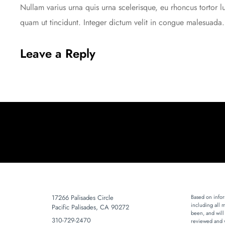
Nullam varius urna quis urna scelerisque, eu rhoncus tortor l
quam ut tincidunt. Integer dictum velit in congue malesuada.
Leave a Reply
17266 Palisades Circle
Based on infor
including all 
Pacific Palisades, CA 90272
been, and will
310-729-2470
reviewed and v