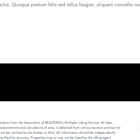
uctus. Quisque pretium felis sed tellus feugiat, aliquam convallis n
mation from the Association of REALTORS®/Multiple Listing Service. All data,
measurements and calculations of area, is obtained from various sources and has not
 not be, verified by the broker or MLS. All information should be independently
erified for accuracy. Properties may or may not be listed by the office/agent