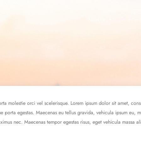
About Us
What Our C
orta molestie orci vel scelerisque. Lorem ipsum dolor sit amet, cons
 porta egestas. Maecenas eu tellus gravida, vehicula ipsum eu, mal
aximus nec. Maecenas tempor egestas risus, eget vehicula massa al