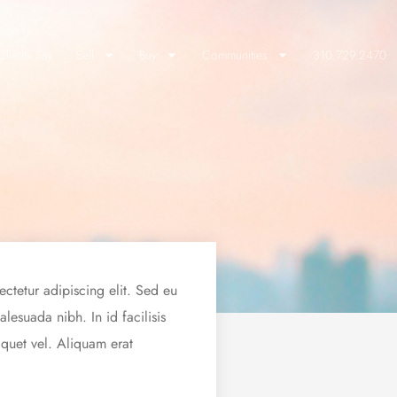
lients Say
Sell
Buy
Communities
310.729.2470
ectetur adipiscing elit. Sed eu
esuada nibh. In id facilisis
iquet vel. Aliquam erat