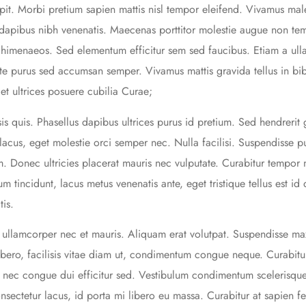
cipit. Morbi pretium sapien mattis nisl tempor eleifend. Vivamus ma
 dapibus nibh venenatis. Maecenas porttitor molestie augue non temp
s himenaeos. Sed elementum efficitur sem sed faucibus. Etiam a ull
te purus sed accumsan semper. Vivamus mattis gravida tellus in b
et ultrices posuere cubilia Curae;
sis quis. Phasellus dapibus ultrices purus id pretium. Sed hendrerit
lacus, eget molestie orci semper nec. Nulla facilisi. Suspendisse p
 Donec ultricies placerat mauris nec vulputate. Curabitur tempor n
tum tincidunt, lacus metus venenatis ante, eget tristique tellus est 
is.
ullamcorper nec et mauris. Aliquam erat volutpat. Suspendisse ma
bero, facilisis vitae diam ut, condimentum congue neque. Curabitur
, nec congue dui efficitur sed. Vestibulum condimentum scelerisque
nsectetur lacus, id porta mi libero eu massa. Curabitur at sapien f