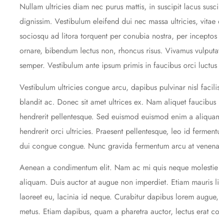
Nullam ultricies diam nec purus mattis, in suscipit lacus sus
dignissim. Vestibulum eleifend dui nec massa ultricies, vitae
sociosqu ad litora torquent per conubia nostra, per incepto
ornare, bibendum lectus non, rhoncus risus. Vivamus vulputa
semper. Vestibulum ante ipsum primis in faucibus orci luctus 
Vestibulum ultricies congue arcu, dapibus pulvinar nisl facili
blandit ac. Donec sit amet ultrices ex. Nam aliquet faucibus 
hendrerit pellentesque. Sed euismod euismod enim a aliquam.
hendrerit orci ultricies. Praesent pellentesque, leo id fermen
dui congue congue. Nunc gravida fermentum arcu at venenat
Aenean a condimentum elit. Nam ac mi quis neque molestie 
aliquam. Duis auctor at augue non imperdiet. Etiam mauris li
laoreet eu, lacinia id neque. Curabitur dapibus lorem augue
metus. Etiam dapibus, quam a pharetra auctor, lectus erat co