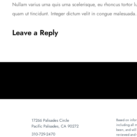
Nullam varius urna quis urna scelerisque, eu rhoncus tortor l
quam ut tincidunt. Integer dictum velit in congue malesuada.
Leave a Reply
17266 Palisades Circle
Based on infor
including all 
Pacific Palisades, CA 90272
been, and will
310-729-2470
reviewed and v