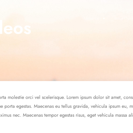
deos
About Us
What Our C
orta molestie orci vel scelerisque. Lorem ipsum dolor sit amet, cons
 porta egestas. Maecenas eu tellus gravida, vehicula ipsum eu, mal
aximus nec. Maecenas tempor egestas risus, eget vehicula massa al