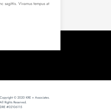
unc sagittis. Vivamus tempus at
Copyright © 2020 KRE + Associates.
All Rights Reserved.
DRE #02106115