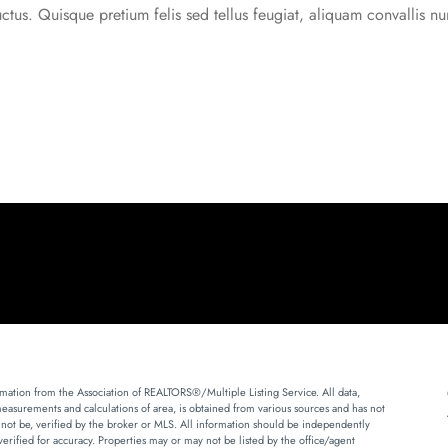
uctus. Quisque pretium felis sed tellus feugiat, aliquam convallis n
mation from the Association of REALTORS®/Multiple Listing Service. All data,
measurements and calculations of area, is obtained from various sources and has not
 not be, verified by the broker or MLS. All information should be independently
erified for accuracy. Properties may or may not be listed by the office/agent